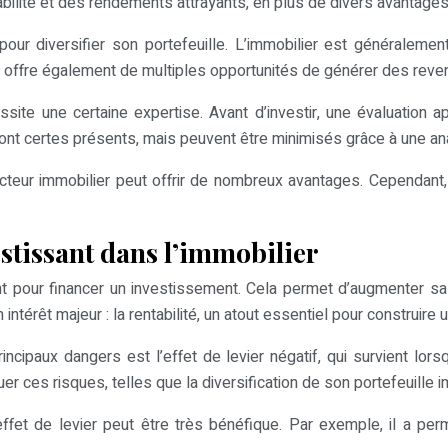
tabilité et des rendements attrayants, en plus de divers avantages
 pour diversifier son portefeuille. L’immobilier est générale
ur offre également de multiples opportunités de générer des reve
ite une certaine expertise. Avant d’investir, une évaluation 
sont certes présents, mais peuvent être minimisés grâce à une an
 secteur immobilier peut offrir de nombreux avantages. Cependan
vestissant dans l’immobilier
ement pour financer un investissement. Cela permet d’augmenter 
intérêt majeur : la rentabilité, un atout essentiel pour construire 
principaux dangers est l’effet de levier négatif, qui survient lo
r ces risques, telles que la diversification de son portefeuille i
et de levier peut être très bénéfique. Par exemple, il a perm